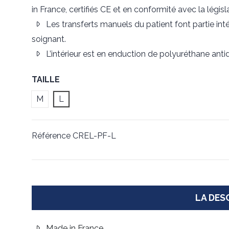
in France, certifiés CE et en conformité avec la légi
Les transferts manuels du patient font partie inté
soignant.
L’intérieur est en enduction de polyuréthane anti
TAILLE
M
L
Référence
CREL-PF-L
LA DES
Made in France