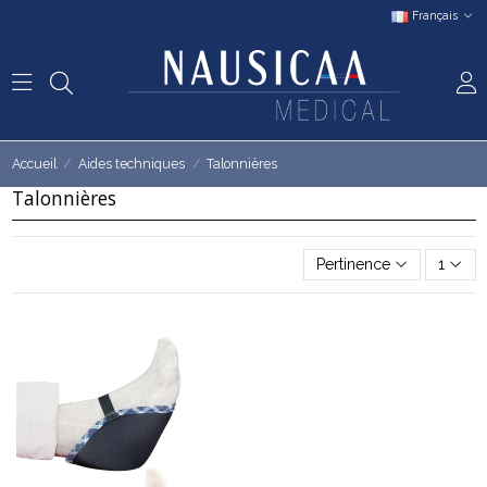
Français
Accueil
Aides techniques
Talonnières
Talonnières
Pertinence
1