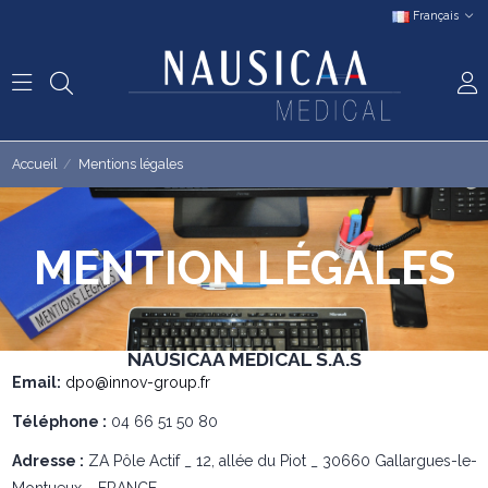
Français
Accueil
Mentions légales
MENTION LÉGALES
NAUSICAA MEDICAL S.A.S
Email:
dpo@innov-group.fr
Téléphone :
04 66 51 50 80
Adresse :
ZA Pôle Actif _ 12, allée du Piot _ 30660 Gallargues-le-