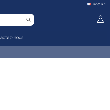
Français
actez-nous