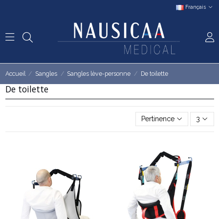
Français
Accueil
Sangles
Sangles lève-personne
De toilette
De toilette
Pertinence
3