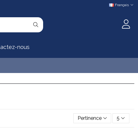
Français
actez-nous
Pertinence
5