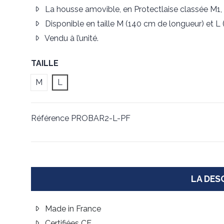
La housse amovible, en Protectlaise classée M1,
Disponible en taille M (140 cm de longueur) et L
Vendu à l’unité.
TAILLE
M
L
Référence
PROBAR2-L-PF
LA DES
Made in France
Certifiées CE